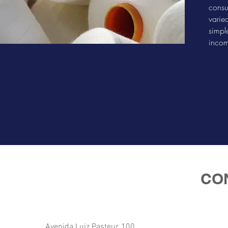
consu
varie
simpl
incom
CO
Avenida Luiz Pasteur, 100