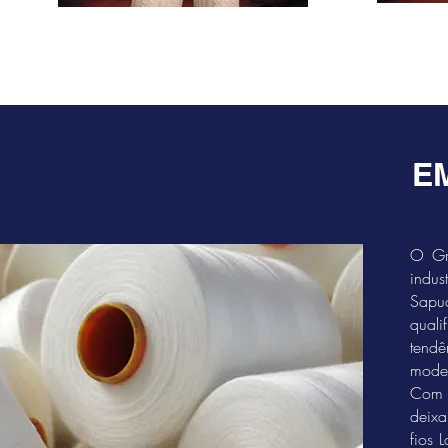
E
O Gru
indus
Sapuc
quali
tendê
mode
Com t
deixa
fios 